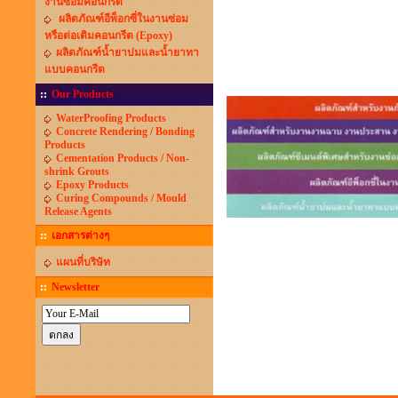
งานซ่อมคอนกรีต
ผลิตภัณฑ์อีพ็อกซี่ในงานซ่อม
หรือต่อเติมคอนกรีต (Epoxy)
ผลิตภัณฑ์น้ำยาบ่มและน้ำยาทา
แบบคอนกรีต
Our Products
WaterProofing Products
Concrete Rendering / Bonding
Products
Cementation Products / Non-
shrink Grouts
Epoxy Products
Curing Compounds / Mould
Release Agents
เอกสารต่างๆ
แผนที่บริษัท
Newsletter